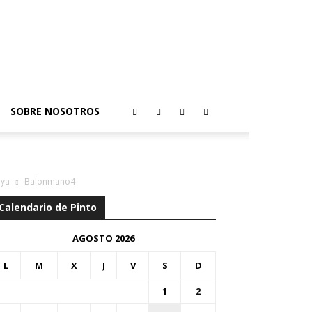
SOBRE NOSOTROS
aya
Balonmano4
Calendario de Pinto
AGOSTO 2026
L
M
X
J
V
S
D
1
2