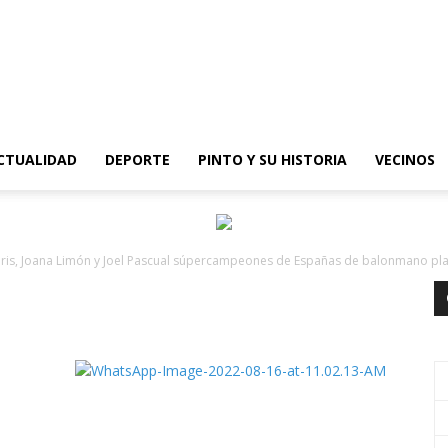
epinto
CTUALIDAD
DEPORTE
PINTO Y SU HISTORIA
VECINOS
eris, Joana Limón y Joel Pascual súpercampeones de Españas de balonmano pl