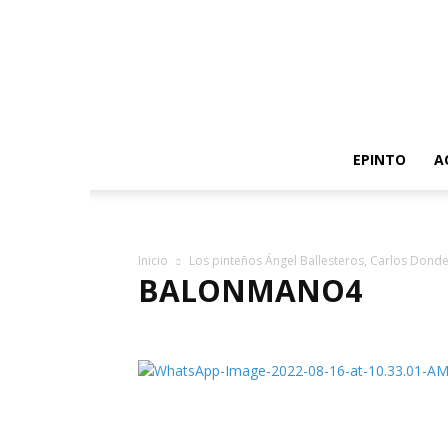
EPINTO
A
Inicio
Los pinteños Ángel Ballesteros, Carlos Dond
BALONMANO4