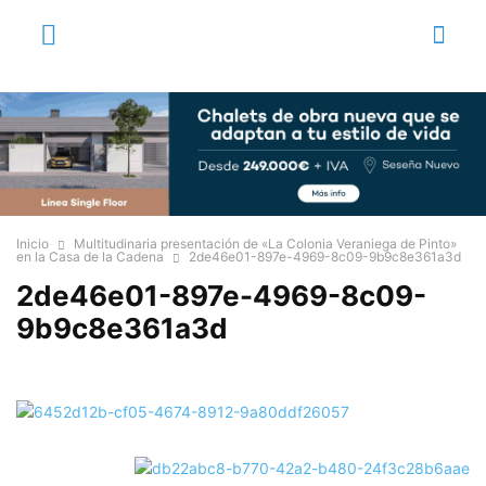
Inicio
Multitudinaria presentación de «La Colonia Veraniega de Pinto»
en la Casa de la Cadena
2de46e01-897e-4969-8c09-9b9c8e361a3d
2de46e01-897e-4969-8c09-
9b9c8e361a3d