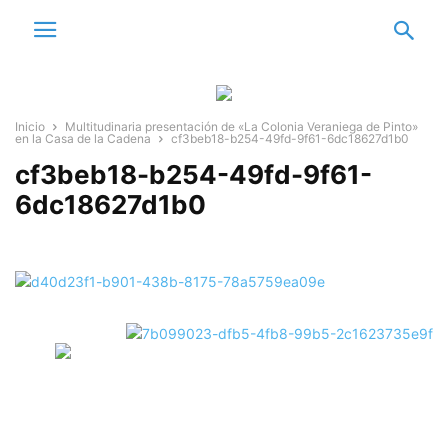
Inicio
Multitudinaria presentación de «La Colonia Veraniega de Pinto»
en la Casa de la Cadena
cf3beb18-b254-49fd-9f61-6dc18627d1b0
cf3beb18-b254-49fd-9f61-
6dc18627d1b0