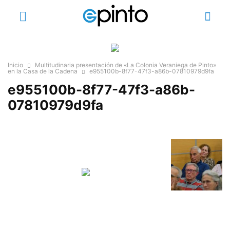
Inicio
Multitudinaria presentación de «La Colonia Veraniega de Pinto»
en la Casa de la Cadena
e955100b-8f77-47f3-a86b-07810979d9fa
e955100b-8f77-47f3-a86b-
07810979d9fa