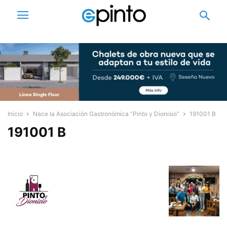
Inicio
Nace la Asociación Gastronómica “Pinto y Dionisio”
191001 B
191001 B