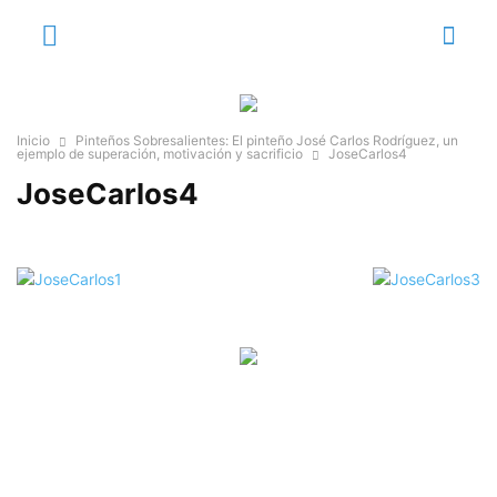
Inicio
Pinteños Sobresalientes: El pinteño José Carlos Rodríguez, un
ejemplo de superación, motivación y sacrificio
JoseCarlos4
JoseCarlos4