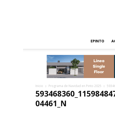
EPINTO
A
Inicio
Programa de Navidad en Pinto 2025
5934
593468360_11598484
04461_N