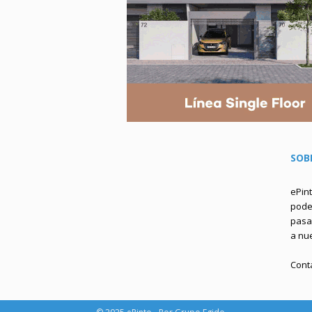
SOB
ePin
podem
pasa 
a nu
Cont