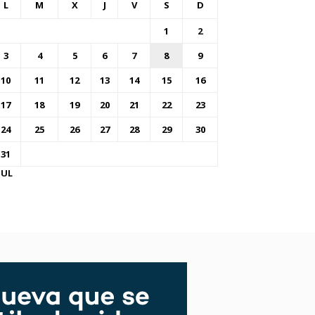
L
M
X
J
V
S
D
1
2
3
4
5
6
7
8
9
10
11
12
13
14
15
16
17
18
19
20
21
22
23
24
25
26
27
28
29
30
31
JUL