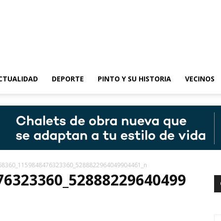
epinto
CTUALIDAD
DEPORTE
PINTO Y SU HISTORIA
VECINOS
68360_1159848476323360_5288822964049904461_n
76323360_52888229640499