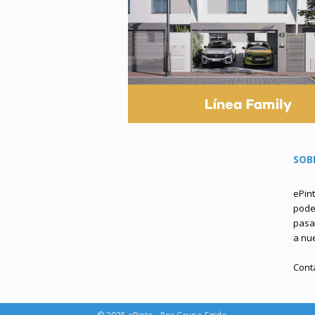
SOB
ePin
podem
pasa 
a nu
Cont