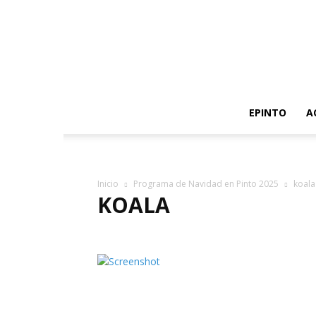
EPINTO
A
Inicio
Programa de Navidad en Pinto 2025
koala
KOALA