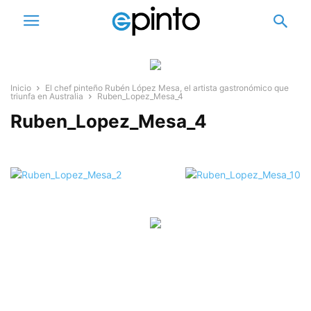
Inicio
El chef pinteño Rubén López Mesa, el artista gastronómico que
triunfa en Australia
Ruben_Lopez_Mesa_4
Ruben_Lopez_Mesa_4