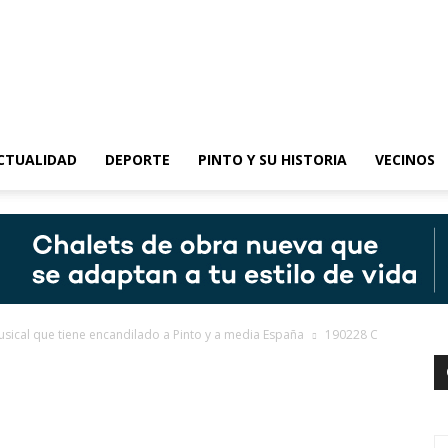
epinto
CTUALIDAD
DEPORTE
PINTO Y SU HISTORIA
VECINOS
sical que tiene encandilado a Pinto y a media España
190228 C