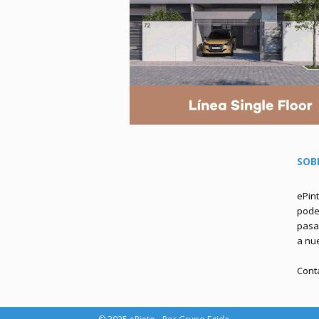
SOB
ePin
podem
pasa 
a nu
Cont