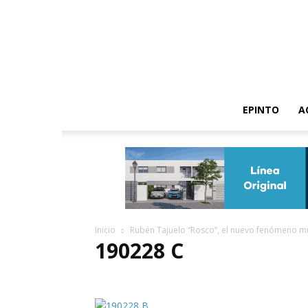
EPINTO
A
Inicio
Rubén Tajuelo “Rosco”, el nuevo fenómeno mu
190228 C