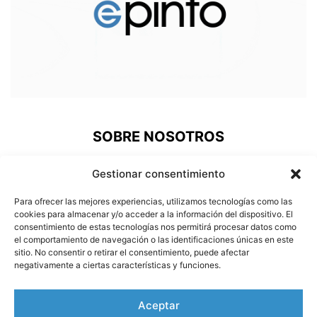
SOBRE NOSOTROS
ePinto, una nueva plataforma de comunicación donde los
Gestionar consentimiento
pinteños podemos acudir a revivir nuestra historia, estar al
día de lo que pasa en nuestra ciudad, prestigiar a nuestros
Para ofrecer las mejores experiencias, utilizamos tecnologías como las
deportistas o conocer a nuestros vecinos más
cookies para almacenar y/o acceder a la información del dispositivo. El
consentimiento de estas tecnologías nos permitirá procesar datos como
carismáticos.
el comportamiento de navegación o las identificaciones únicas en este
sitio. No consentir o retirar el consentimiento, puede afectar
Contáctanos:
info@e-pinto.com
negativamente a ciertas características y funciones.
SÍGUENOS
Aceptar