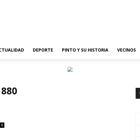
epinto
CTUALIDAD
DEPORTE
PINTO Y SU HISTORIA
VECINOS
1880
0