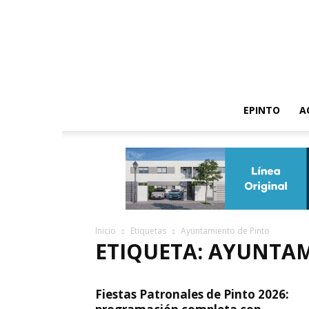
EPINTO
A
Inicio
Etiquetas
Ayuntamiento de Pinto
ETIQUETA: AYUNTAM
Fiestas Patronales de Pinto 2026: