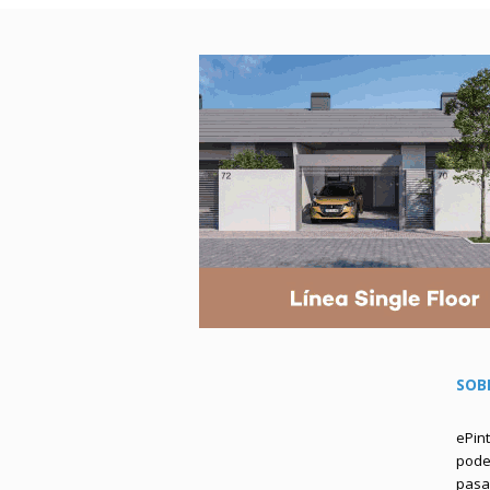
SOB
ePin
podem
pasa 