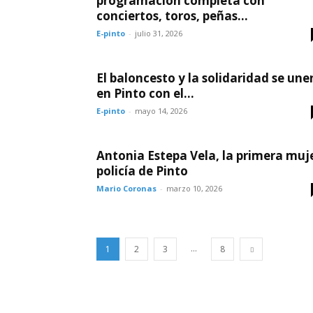
programación completa con
conciertos, toros, peñas...
E-pinto
-
julio 31, 2026
El baloncesto y la solidaridad se une
en Pinto con el...
E-pinto
-
mayo 14, 2026
Antonia Estepa Vela, la primera muj
policía de Pinto
Mario Coronas
-
marzo 10, 2026
...
1
2
3
8