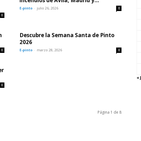
incendios de Ávila, Madrid y...
E-pinto
-
julio 26, 2026
0
0
n
Descubre la Semana Santa de Pinto
2026
E-pinto
-
marzo 28, 2026
0
0
er
« 
0
Página 1 de 8