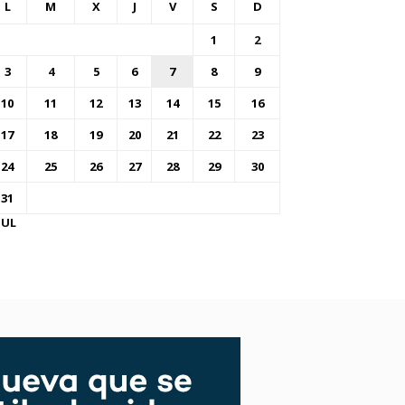
L
M
X
J
V
S
D
1
2
3
4
5
6
7
8
9
10
11
12
13
14
15
16
17
18
19
20
21
22
23
24
25
26
27
28
29
30
31
JUL