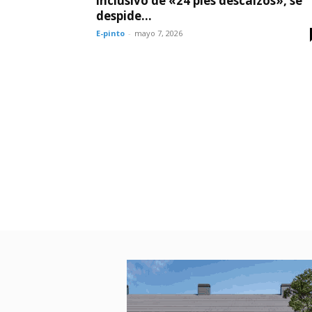
inclusivo de «24 pies descalzos», se
despide...
E-pinto
-
mayo 7, 2026