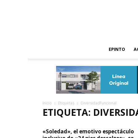
EPINTO
A
Inicio
Etiquetas
DiversidadFuncional
ETIQUETA: DIVERSI
«Soledad», el emotivo espectáculo