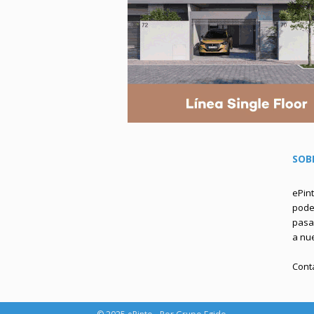
SOB
ePin
podem
pasa 
a nu
Cont