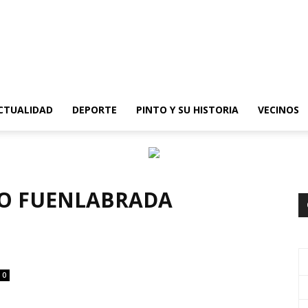
epinto
CTUALIDAD
DEPORTE
PINTO Y SU HISTORIA
VECINOS
NO FUENLABRADA
0