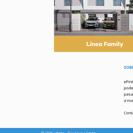
SOB
ePin
podem
pasa 
a nu
Cont