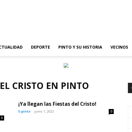
epinto
CTUALIDAD
DEPORTE
PINTO Y SU HISTORIA
VECINOS
DEL CRISTO EN PINTO
¡Ya llegan las Fiestas del Cristo!
E-pinto
-
junio 1, 2022
0
0