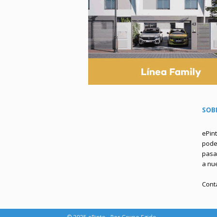
SOB
ePin
podem
pasa 
a nu
Cont