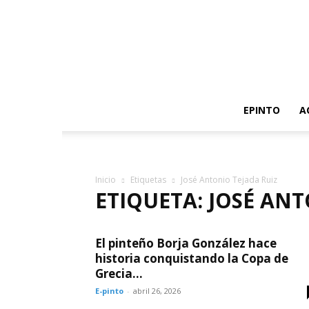
EPINTO
A
Inicio
Etiquetas
José Antonio Tejada Ruiz
ETIQUETA: JOSÉ ANT
El pinteño Borja González hace
historia conquistando la Copa de
Grecia...
E-pinto
-
abril 26, 2026