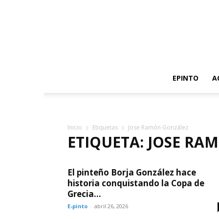
EPINTO
A
Inicio
Etiquetas
Jose Ramón González
ETIQUETA: JOSE RA
El pinteño Borja González hace
historia conquistando la Copa de
Grecia...
E-pinto
-
abril 26, 2026