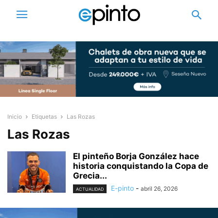
Inicio
Etiquetas
Las Rozas
Las Rozas
El pinteño Borja González hace
historia conquistando la Copa de
Grecia...
E-pinto
-
abril 26, 2026
ACTUALIDAD