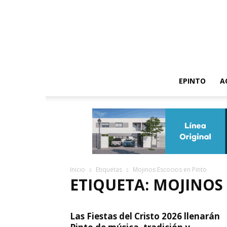
EPINTO
A
Inicio
Etiquetas
Mojinos Escocios en Pinto
ETIQUETA: MOJINOS
Las Fiestas del Cristo 2026 llenarán