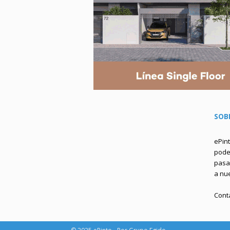
SOB
ePin
podem
pasa 
a nu
Cont