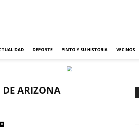
epinto
CTUALIDAD
DEPORTE
PINTO Y SU HISTORIA
VECINOS
 DE ARIZONA
0