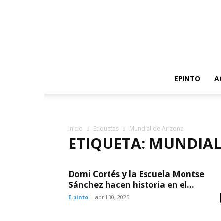
EPINTO
A
Inicio
Etiquetas
Mundial de Arizona
ETIQUETA: MUNDIAL
Domi Cortés y la Escuela Montse
Sánchez hacen historia en el...
E-pinto
-
abril 30, 2025