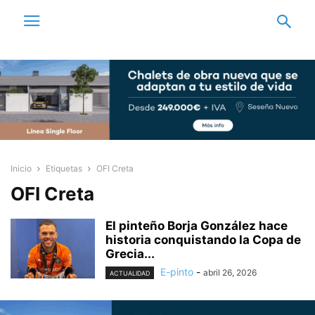
Inicio
Etiquetas
OFI Creta
OFI Creta
El pinteño Borja González hace
historia conquistando la Copa de
Grecia...
E-pinto
-
abril 26, 2026
ACTUALIDAD