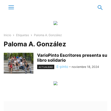
Inicio
Etiquetas
Paloma A. González
Paloma A. González
VarioPinto Escritores presenta su
libro solidario
E-pinto
-
noviembre 18, 2024
ACTUALIDAD