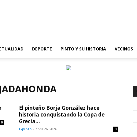
epinto
CTUALIDAD
DEPORTE
PINTO Y SU HISTORIA
VECINOS
AJADAHONDA
e
El pinteño Borja González hace
historia conquistando la Copa de
Grecia...
0
E-pinto
-
abril 26, 2026
0