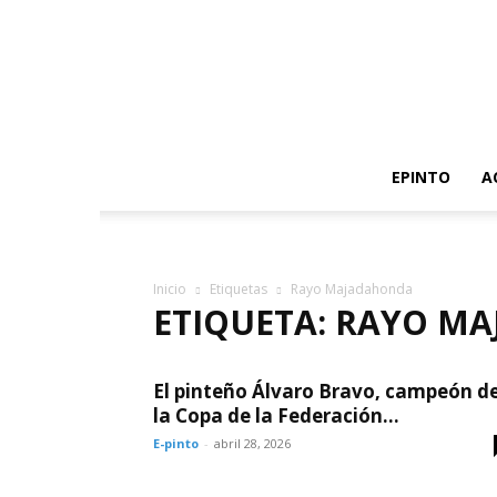
EPINTO
A
Inicio
Etiquetas
Rayo Majadahonda
ETIQUETA: RAYO M
El pinteño Álvaro Bravo, campeón d
la Copa de la Federación...
E-pinto
-
abril 28, 2026