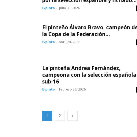
por la selección española y fichado...
E-pinto
-
julio 31, 2026
El pinteño Álvaro Bravo, campeón d
la Copa de la Federación...
E-pinto
-
abril 28, 2026
La pinteña Andrea Fernández,
campeona con la selección española
sub-16
E-pinto
-
febrero 26, 2026
1
2