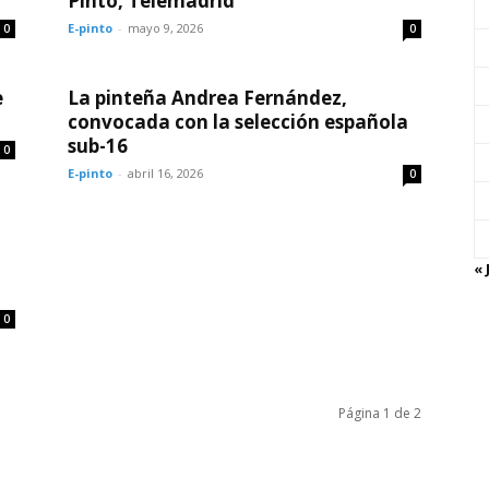
Pinto, Telemadrid
E-pinto
-
mayo 9, 2026
0
0
e
La pinteña Andrea Fernández,
convocada con la selección española
sub-16
0
E-pinto
-
abril 16, 2026
0
« 
0
Página 1 de 2