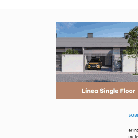
SOB
ePin
podem