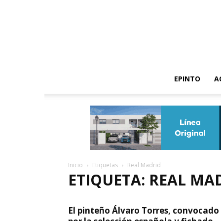
EPINTO
A
Inicio
Etiquetas
Real Madrid
ETIQUETA: REAL MA
El pinteño Álvaro Torres, convocado