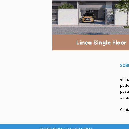
SOB
ePin
podem
pasa 
a nu
Cont