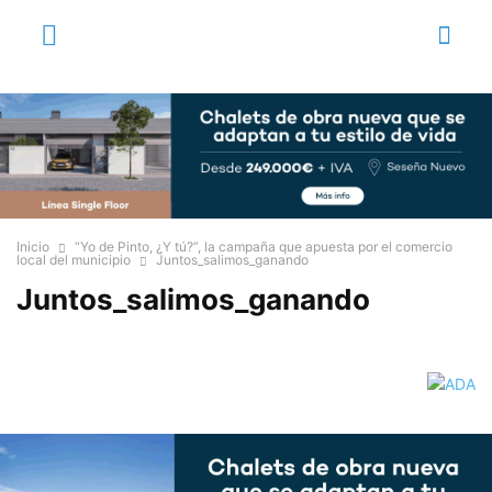
Inicio
“Yo de Pinto, ¿Y tú?”, la campaña que apuesta por el comercio
local del municipio
Juntos_salimos_ganando
Juntos_salimos_ganando