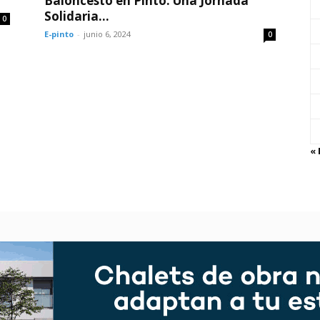
Baloncesto en Pinto: Una Jornada
Solidaria...
0
E-pinto
-
junio 6, 2024
0
«