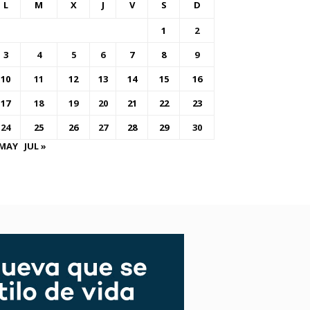
L
M
X
J
V
S
D
1
2
3
4
5
6
7
8
9
10
11
12
13
14
15
16
17
18
19
20
21
22
23
24
25
26
27
28
29
30
 MAY
JUL »