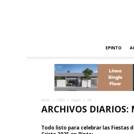
EPINTO
A
Inicio
2025
mayo
28
ARCHIVOS DIARIOS: 
Todo listo para celebrar las Fiestas d