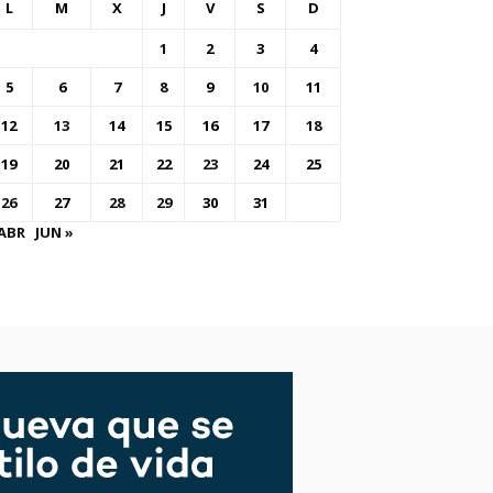
L
M
X
J
V
S
D
1
2
3
4
5
6
7
8
9
10
11
12
13
14
15
16
17
18
19
20
21
22
23
24
25
26
27
28
29
30
31
 ABR
JUN »