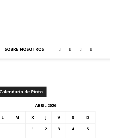
SOBRE NOSOTROS
Calendario de Pinto
ABRIL 2026
L
M
X
J
V
S
D
1
2
3
4
5