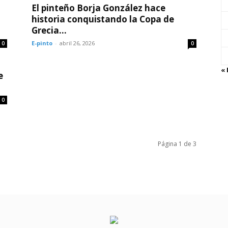
El pinteño Borja González hace
historia conquistando la Copa de
Grecia...
E-pinto
-
abril 26, 2026
0
0
«
e
0
Página 1 de 3