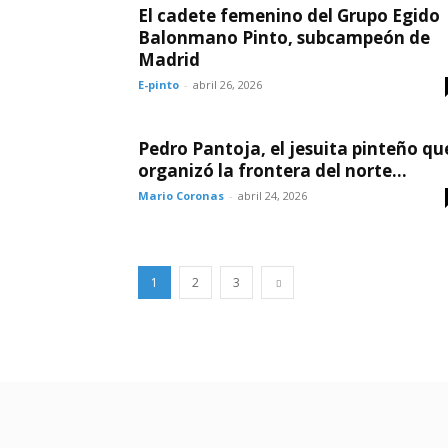
El cadete femenino del Grupo Egido
Balonmano Pinto, subcampeón de
Madrid
E-pinto
-
abril 26, 2026
Pedro Pantoja, el jesuita pinteño qu
organizó la frontera del norte...
Mario Coronas
-
abril 24, 2026
1
2
3