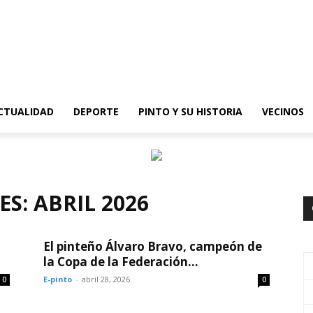
epinto
CTUALIDAD
DEPORTE
PINTO Y SU HISTORIA
VECINOS
S: ABRIL 2026
El pinteño Álvaro Bravo, campeón de
la Copa de la Federación...
E-pinto
-
abril 28, 2026
0
0