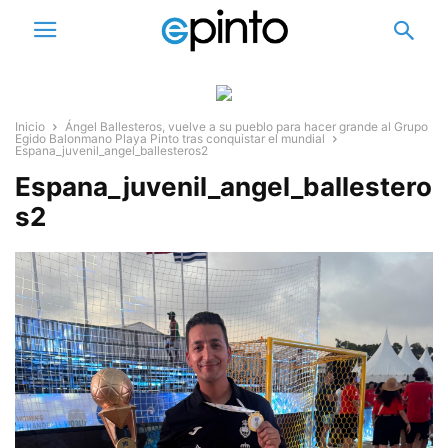
Inicio
Ángel Ballesteros, vuelve a su pueblo para hacer grande al Grupo
Egido Balonmano Playa Pinto tras conquistar el mundial
Espana_juvenil_angel_ballesteros2
Espana_juvenil_angel_ballestero
s2