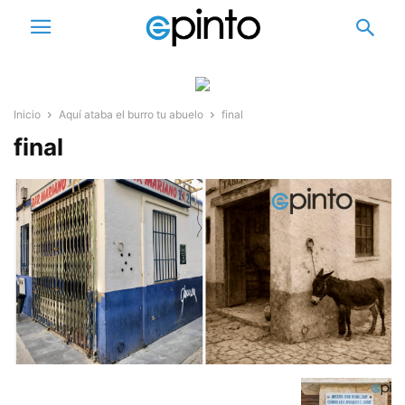
Inicio
Aquí ataba el burro tu abuelo
final
final