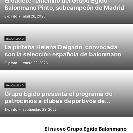
El cadete femenino del Grupo Egido
Balonmano Pinto, subcampeón de Madrid
E-pinto
-
abril 26, 2026
BALONMANO
La pinteña Helena Delgado, convocada
con la selección española de balonmano
E-pinto
-
enero 22, 2026
BALONMANO
Grupo Egido presenta el programa de
patrocinios a clubes deportivos de...
E-pinto
-
septiembre 28, 2025
El nuevo Grupo Egido Balonmano