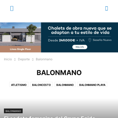
Inicio
Deporte
Balonmano
BALONMANO
ATLETISMO
BALONCESTO
BALONMANO
BALONMANO PLAYA
CICLISMO
DANZAS URBANAS
FÚTBOL
FÚTBOL AMERICANO
FÚTBOL SALA
GIMNASIA RÍTMICA
JUDO
KÁRATE
PESCA
SNOWBOARD
TENIS DE MESA
TRIATLÓN
VOLEIBOL
BALONMANO