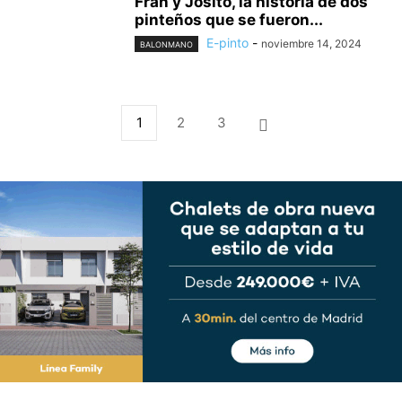
Fran y Josito, la historia de dos
pinteños que se fueron...
E-pinto
-
noviembre 14, 2024
BALONMANO
1
2
3