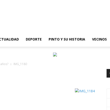
epinto
CTUALIDAD
DEPORTE
PINTO Y SU HISTORIA
VECINOS
 años?
IMG_1180