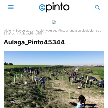
Inicio
Ecologistas en Acción – Aulaga Pinto anuncia su disolución tras
30 años
Aulaga_Pinto45344
Aulaga_Pinto45344