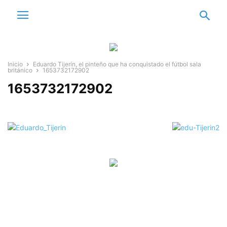
Inicio
Eduardo Tijerín, el pinteño que ha conquistado el fútbol sala
británico
1653732172902
1653732172902