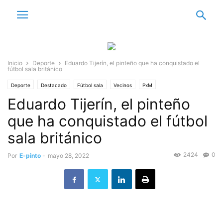
Inicio
Deporte
Eduardo Tijerín, el pinteño que ha conquistado el
fútbol sala británico
Deporte
Destacado
Fútbol sala
Vecinos
PxM
Eduardo Tijerín, el pinteño
que ha conquistado el fútbol
sala británico
2424
0
Por
E-pinto
-
mayo 28, 2022