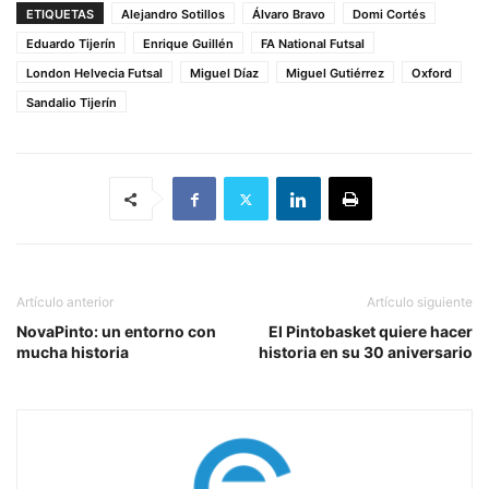
ETIQUETAS
Alejandro Sotillos
Álvaro Bravo
Domi Cortés
Eduardo Tijerín
Enrique Guillén
FA National Futsal
London Helvecia Futsal
Miguel Díaz
Miguel Gutiérrez
Oxford
Sandalio Tijerín
Artículo anterior
Artículo siguiente
NovaPinto: un entorno con
El Pintobasket quiere hacer
mucha historia
historia en su 30 aniversario