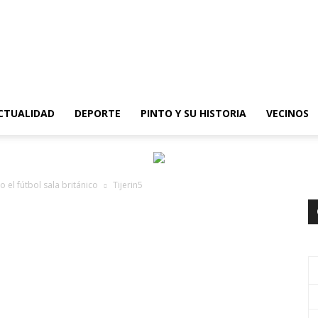
epinto
CTUALIDAD
DEPORTE
PINTO Y SU HISTORIA
VECINOS
 el fútbol sala británico
Tijerin5