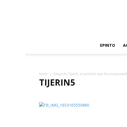
EPINTO
A
Inicio
Eduardo Tijerín, el pinteño que ha conquistado
TIJERIN5