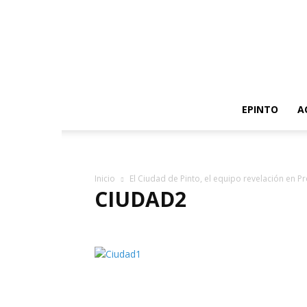
EPINTO
A
Inicio
El Ciudad de Pinto, el equipo revelación en P
CIUDAD2