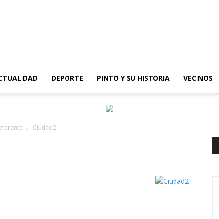
epinto
CTUALIDAD
DEPORTE
PINTO Y SU HISTORIA
VECINOS
referente
Ciudad2