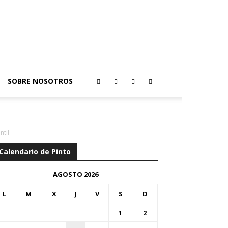
SOBRE NOSOTROS
til
Calendario de Pinto
AGOSTO 2026
L
M
X
J
V
S
D
1
2