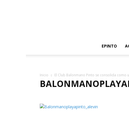
EPINTO
A
Inicio
El Club Balonmano Pinto se consolida como 
BALONMANOPLAYAP