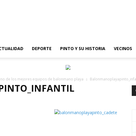
epinto
CTUALIDAD
DEPORTE
PINTO Y SU HISTORIA
VECINOS
uno de los mejores equipos de balonmano playa
Balonmanoplayapinto_infan
INTO_INFANTIL