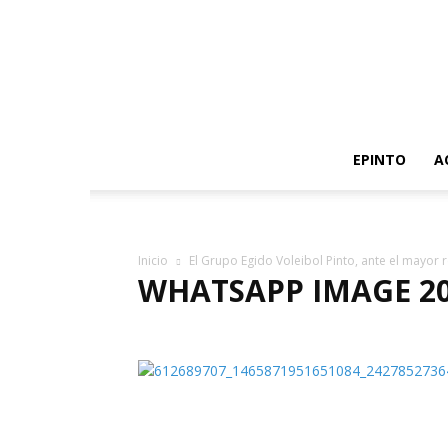
EPINTO
A
Inicio
El Grupo Egido Voleibol Pinto, ante el mayor r
WHATSAPP IMAGE 202