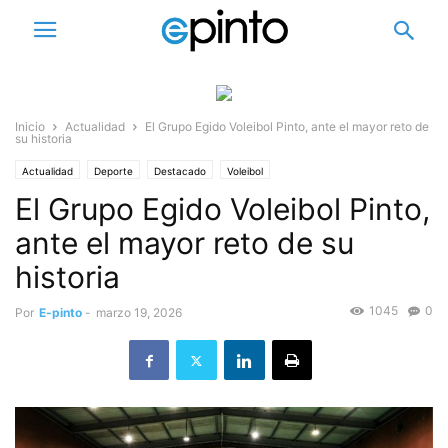
Inicio
Actualidad
El Grupo Egido Voleibol Pinto, ante el mayor reto de
su historia
Actualidad
Deporte
Destacado
Voleibol
El Grupo Egido Voleibol Pinto,
ante el mayor reto de su
historia
1045
0
Por
E-pinto
-
marzo 19, 2026