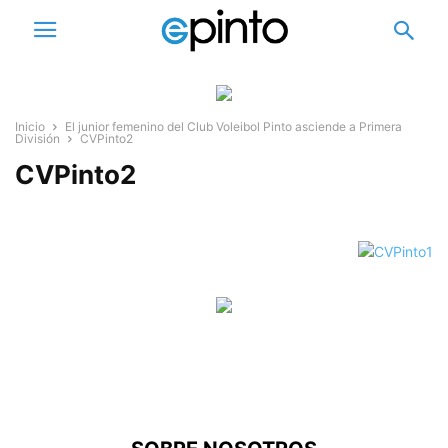
Inicio
El junior femenino del Club Voleibol Pinto asciende a Primera
División
CVPinto2
CVPinto2