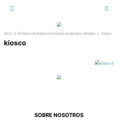
Inicio
El kiosco del Egido: una historia de prensa y memoria
kiosco
kiosco
SOBRE NOSOTROS