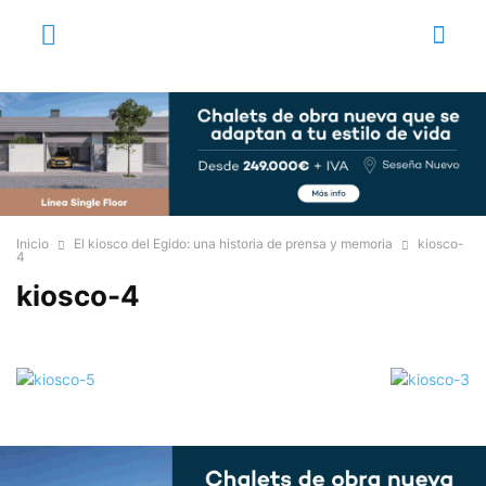
Inicio
El kiosco del Egido: una historia de prensa y memoria
kiosco-
4
kiosco-4