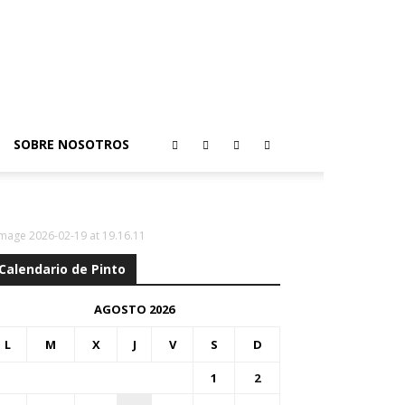
SOBRE NOSOTROS
mage 2026-02-19 at 19.16.11
Calendario de Pinto
AGOSTO 2026
L
M
X
J
V
S
D
1
2