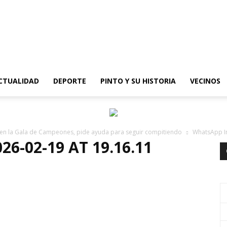
epinto
CTUALIDAD
DEPORTE
PINTO Y SU HISTORIA
VECINOS
or en la Gala de Campeones, pide ayuda para seguir compitiendo
WhatsApp I
6-02-19 AT 19.16.11