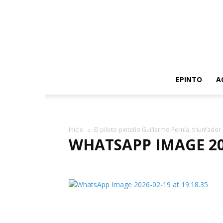
EPINTO
A
Inicio
El piloto pinteño Guillermo Pernía, triunfad
WHATSAPP IMAGE 202