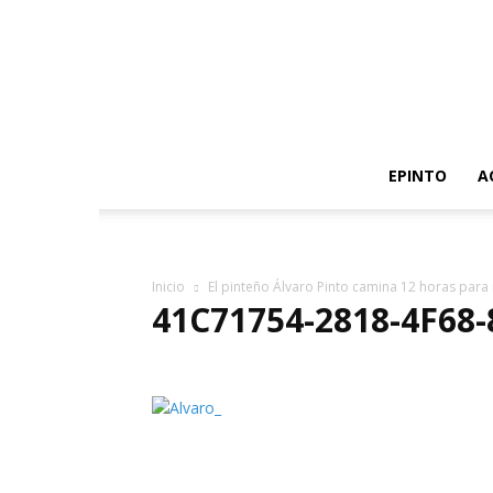
EPINTO
A
Inicio
El pinteño Álvaro Pinto camina 12 horas para
41C71754-2818-4F68