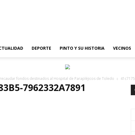
epinto
CTUALIDAD
DEPORTE
PINTO Y SU HISTORIA
VECINOS
 recaudar fondos destinados al Hospital de Parapléjicos de Toledo
41c7175
-83B5-7962332A7891