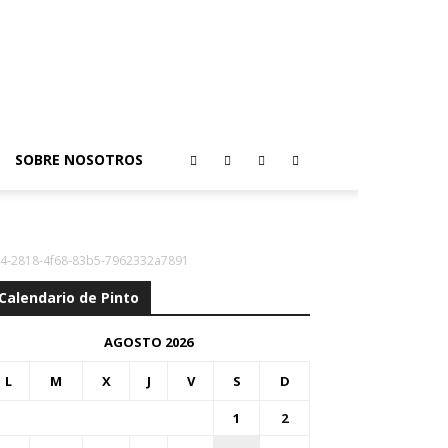
SOBRE NOSOTROS
4-2818-4f68-83b5-7962332a7891
Calendario de Pinto
AGOSTO 2026
L
M
X
J
V
S
D
1
2